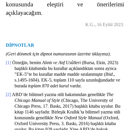
konusunda eleştiri ve önerilerimi
açıklayacağım.
K.G., 16 Eylül 2023.
DİPNOTLAR
(Geri dönmek için dipnot numarasının üzerine tıklayınız)
.
[1]
Örneğin, benim
Alıntı ve Atıf Usûlleri
(Bursa, Ekin, 2023)
başlıklı kitabımda bu kurallar açıklandıktan sonra ayrıca
"EK-5"te bu kurallar madde madde sıralanmıştır (
Ibid
.,
s.1495-1604). EK-5, toplam 110 sayfa uzunluğundadır ve
burada
toplam 870 adet kural
vardır.
[2]
ABD’de bilimsel yazma stili bakımından genellikle
The
Chicago Manual of Style
(Chicago, The University of
Chicago Press, 17. Baskı, 2017) başlıklı kitaba uyulur. Bu
kitap 1146 sayfadır. Birleşik Krallık’ta bilimsel yazma stili
konusunda genellikle
New Oxford Style Manual
(Oxford,
Oxford University Press, 3. Baskı, 2016) başlıklı kitaba
uyulur. Bu kitap 928 sayfadır. Yine ABD’de hukuk