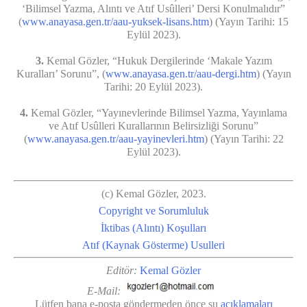
‘Bilimsel Yazma, Alıntı ve Atıf Usûlleri’ Dersi Konulmalıdır”
(
www.anayasa.gen.tr/aau-yuksek-lisans.htm
) (Yayın Tarihi: 15
Eylül 2023).
3.
Kemal Gözler, “Hukuk Dergilerinde ‘Makale Yazım
Kuralları’ Sorunu”, (
www.anayasa.gen.tr/aau-dergi.htm
) (Yayın
Tarihi: 20 Eylül 2023).
4.
Kemal Gözler, “Yayınevlerinde Bilimsel Yazma, Yayınlama
ve Atıf Usûlleri Kurallarının Belirsizliği Sorunu”
(
www.anayasa.gen.tr/aau-yayinevleri.htm
) (Yayın Tarihi: 22
Eylül 2023).
(c) Kemal Gözler, 2023.
Copyright ve Sorumluluk
İktibas (Alıntı) Koşulları
Atıf (Kaynak Gösterme) Usulleri
Editör:
Kemal Gözler
E-Mail:
Lütfen bana e-posta göndermeden önce şu
açıklamaları