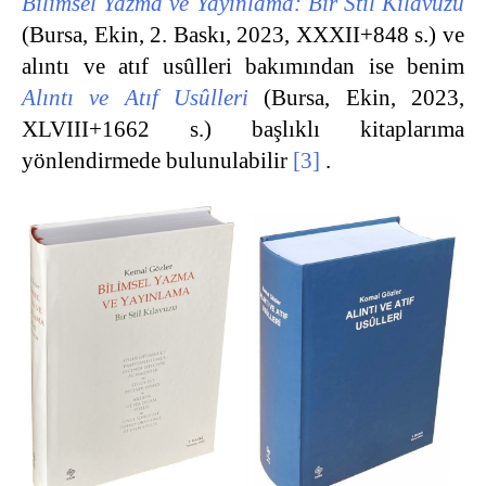
Bilimsel Yazma ve Yayınlama: Bir Stil Kılavuzu
(Bursa, Ekin, 2. Baskı, 2023, XXXII+848 s.) ve
alıntı ve atıf usûlleri bakımından ise benim
Alıntı ve Atıf Usûlleri
(Bursa, Ekin, 2023,
XLVIII+1662 s.) başlıklı kitaplarıma
yönlendirmede bulunulabilir
[3]
.