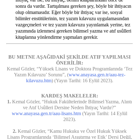
sonra da vardır. Tartışılması gereken şey, böyle bir ihtiyacın
olup olmamasıdır. Eğer böyle bir ihtiyaç var ise, sosyal
bilimler enstitülerinin, tez yazım kılavuzu uygulamasından
vazgeçmeleri ve tez yazım kılavuzu yayınlamak yerine, tez
yazımında izlenmesi gereken bilimsel yazma ve atıf usûlleri
kitaplarına yönlendirme yapmaları gerekir.
BU METNE AŞAĞIDAKİ ŞEKİLDE ATIF YAPILMASI
ÖNERİLİR:
Kemal Gözler, “Yüksek Lisans ve Doktora Programlarında ‘Tez
Yazım Kılavuzu’ Sorunu”, (
www.anayasa.gen.tr/aau-tez-
kilavuzu.htm
) (Yayın Tarihi: 16 Eylül 2023).
KARDEŞ MAKELELER:
1.
Kemal Gözler, “Hukuk Fakültelerinde Bilimsel Yazma, Alıntı
ve Atıf Usûlleri Dersine Neden İhtiyaç Vardır?”
www.anayasa.gen.tr/aau-lisans.htm
(Yayın Tarihi: 14 Eylül
2023).
2.
Kemal Gözler, “Kamu Hukuku ve Özel Hukuk Yüksek
Lisans Programlarında ‘Bilimsel Araştırma ve Etik’ Dersi Değil,