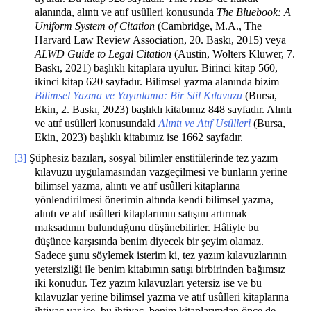
alanında, alıntı ve atıf usûlleri konusunda
The Bluebook: A
Uniform System of Citation
(Cambridge, M.A., The
Harvard Law Review Association, 20. Baskı, 2015) veya
ALWD Guide to Legal Citation
(Austin, Wolters Kluwer, 7.
Baskı, 2021) başlıklı kitaplara uyulur. Birinci kitap 560,
ikinci kitap 620 sayfadır. Bilimsel yazma alanında bizim
Bilimsel Yazma ve Yayınlama: Bir Stil Kılavuzu
(Bursa,
Ekin, 2. Baskı, 2023) başlıklı kitabımız 848 sayfadır. Alıntı
ve atıf usûlleri konusundaki
Alıntı ve Atıf Usûlleri
(Bursa,
Ekin, 2023) başlıklı kitabımız ise 1662 sayfadır.
[3]
Şüphesiz bazıları, sosyal bilimler enstitülerinde tez yazım
kılavuzu uygulamasından vazgeçilmesi ve bunların yerine
bilimsel yazma, alıntı ve atıf usûlleri kitaplarına
yönlendirilmesi önerimin altında kendi bilimsel yazma,
alıntı ve atıf usûlleri kitaplarımın satışını artırmak
maksadının bulunduğunu düşünebilirler. Hâliyle bu
düşünce karşısında benim diyecek bir şeyim olamaz.
Sadece şunu söylemek isterim ki, tez yazım kılavuzlarının
yetersizliği ile benim kitabımın satışı birbirinden bağımsız
iki konudur. Tez yazım kılavuzları yetersiz ise ve bu
kılavuzlar yerine bilimsel yazma ve atıf usûlleri kitaplarına
ihtiyaç var ise, bu ihtiyaç, benim kitaplarımdan önce de