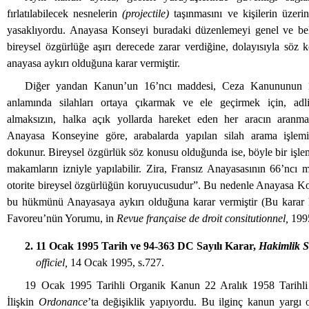
fırlatılabilecek nesnelerin
(projectile)
taşınmasını ve kişilerin üzeri
yasaklıyordu. Anayasa Konseyi buradaki düzenlemeyi genel ve bel
bireysel özgürlüğe aşırı derecede zarar verdiğine, dolayısıyla söz
anayasa aykırı olduğuna karar vermiştir.
Diğer yandan Kanun’un 16’ncı maddesi, Ceza Kanununun 1
anlamında silahları ortaya çıkarmak ve ele geçirmek için, adl
almaksızın, halka açık yollarda hareket eden her aracın aranmas
Anayasa Konseyine göre, arabalarda yapılan silah arama işlemi
dokunur. Bireysel özgürlük söz konusu olduğunda ise, böyle bir işlem,
makamların izniyle yapılabilir. Zira, Fransız Anayasasının 66’ncı 
otorite bireysel özgürlüğün koruyucusudur”. Bu nedenle Anayasa Ko
bu hükmünü Anayasaya aykırı olduğuna karar vermiştir (Bu karar 
Favoreu’nün Yorumu, in
Revue française de droit consitutionnel,
1995
2. 11 Ocak 1995 Tarih ve 94-363 DC Sayılı Karar,
Hakimlik S
officiel,
14 Ocak 1995, s.727.
19 Ocak 1995 Tarihli Organik Kanun 22 Aralık 1958 Tarihli
İlişkin
Ordonance
’ta değişiklik yapıyordu. Bu ilginç kanun yargı 