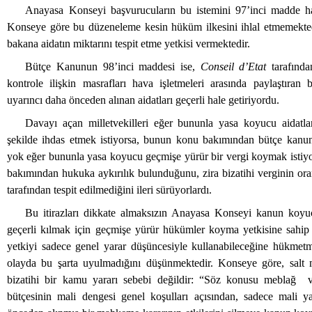
Anayasa Konseyi başvurucuların bu istemini 97’inci madde ha
Konseye göre bu düzeneleme kesin hüküm ilkesini ihlal etmemektedir
bakana aidatın miktarını tespit etme yetkisi vermektedir.
Bütçe Kanunun 98’inci maddesi ise,
Conseil d’Etat
tarafında
kontrole ilişkin masrafları hava işletmeleri arasında paylaştıran 
uyarıncı daha önceden alınan aidatları geçerli hale getiriyordu.
Davayı açan milletvekilleri eğer bununla yasa koyucu aidatla
şekilde ihdas etmek istiyorsa, bunun konu bakımından bütçe kanu
yok eğer bununla yasa koyucu geçmişe yürür bir vergi koymak istiyo
bakımından hukuka aykırılık bulunduğunu, zira bizatihi verginin or
tarafından tespit edilmediğini ileri sürüyorlardı.
Bu itirazları dikkate almaksızın Anayasa Konseyi kanun koyuc
geçerli kılmak için geçmişe yürür hükümler koyma yetkisine sahi
yetkiyi sadece genel yarar düşüncesiyle kullanabileceğine hükmetm
olayda bu şarta uyulmadığını düşünmektedir. Konseye göre, salt 
bizatihi bir kamu yararı sebebi değildir: “Söz konusu meblağ ve
bütçesinin mali dengesi genel koşulları açısından, sadece mali y