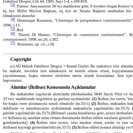
Fakültesi Dergisi,
Cilt 44, 1995, Sayı 1-4, s.109-819.
[3]
. Fransız Arayasasının 56’ncı maddesine göre, 9 üyeden oluşan Konsey’
üç üye Millet Meclisi Başkanı, üç üye de Senato Başkanı tarafından her 
olmaksızın atanırlar.
[4]
. Dominique Rousseau, “Chronique de jurisprudence constitutionnelle
1996, s.13.
[5]
. ­­­
Ibid.
[6]
. Thierry Di Manno, “Chronique de contentieux contitutionnel”,
Re
consitutionnel,
1996, no.26, s.382.
[7]
. Rousseau,
op. cit.,
s.56.
Copyright
(c) AÜ Hukuk Fakültesi Dergisi + Kemal Gözler. Bu makaleye izin almadan 
bu makale, önceden izin almaksızın ne suretle olursa olsun, kopyalanamaz
yayınlanamaz, başka internet sitelerine metin olarak konulamaz. İzin iç
başvurunuz.
Alıntılar (İktibas) Konusunda Açıklamalar
Bu makaleden yapılacak alıntılarda (iktibaslarda) 5846 Sayılı Fikir ve 
35’inci maddesinde öngörülen şu şartlara uyulmalıdır:
(1)
İktibas, bir eserin “
ba
bir başka esere alınmasıyla sınırlı olmalıdır (m.35/1).
(2)
İktibas, maksadın hakl
dahilinde ve münderecatını aydınlatmak maksadıyla yapılmalıdır (m.35/3).
şekilde yapılmalıdır (m.35/5) [Bilimsel yazma kurallarına göre, aynen iktibasları
ve iktibasın üç satırdan uzun olması durumunda iktibas edilen satırların girintili
gerekmektedir].
(4)
İktibas ister aynen, ister mealen olsun, eserin ve eser sa
iktibasın kaynağı gösterilmelidir (m.35/5).
(5)
İktibas edilen kısmın alındığı yer b