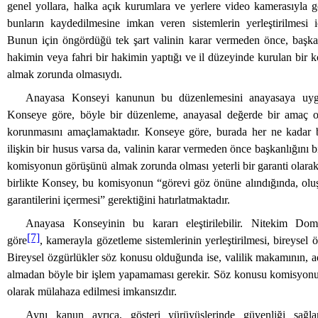
genel yollara, halka açık kurumlara ve yerlere video kamerasıyla g
bunların kaydedilmesine imkan veren sistemlerin yerleştirilmesi i
Bunun için öngördüğü tek şart valinin karar vermeden önce, başkan
hakimin veya fahri bir hakimin yaptığı ve il düzeyinde kurulan bir
almak zorunda olmasıydı.
Anayasa Konseyi kanunun bu düzenlemesini anayasaya uygu
Konseye göre, böyle bir düzenleme, anayasal değerde bir amaç 
korunmasını amaçlamaktadır. Konseye göre, burada her ne kadar b
ilişkin bir husus varsa da, valinin karar vermeden önce başkanlığını b
komisyonun görüşünü almak zorunda olması yeterli bir garanti olarak
birlikte Konsey, bu komisyonun “görevi göz önüne alındığında, ol
garantilerini içermesi” gerektiğini hatırlatmaktadır.
Anayasa Konseyinin bu kararı eleştirilebilir. Nitekim Do
[7]
göre
, kamerayla gözetleme sistemlerinin yerleştirilmesi, bireysel 
Bireysel özgürlükler söz konusu olduğunda ise, valilik makamının, a
almadan böyle bir işlem yapamaması gerekir. Söz konusu komisyonu
olarak mülahaza edilmesi imkansızdır.
Aynı kanun ayrıca, gösteri yürüyüşlerinde güvenliği sağl