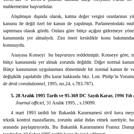
mahkemesine başvurdular.
Alışılmışın dışında olarak, katma değer vergisi oranlarının yü
kanunu ile değil özel bir kanun ile yapılmıştı. Parlamentodaki muh
saptırması olarak gördü. Onlara göre bütçe açığını gidermeye yöne
kanununda yer almalıydı. Zira öneri kesinlikle konu bakımınd
konusuydu.
Anayasa Konseyi bu başvuruyu reddetmiştir. Konseye göre, m
bütçe kanununda yer almak zorunda değildir. Diğer normal kanunla
Bütçe kanununun uygulanması döneminde bir normal kanun ile ver
değişiklik yapılabilir (Bu karar hakkında bkz. Loic Philip’in Yorum
de droit consitutionnel,
1995, no.24, s.783-787).
5. 28 Aralık 1995 Tarih ve 95-369 DC Sayılı Karar,
1996 Yılı
Journal officiel,
31 Aralık 1995, , s.19099.
4 mart 1993 tarihli bir Bakanlık Kararnamesi sivil hava mey
teknik kontrol masraflarını, zorunlu aidat ihdas etmek suretiyle, ha
arasında paylaştırıyordu. Bu Bakanlık Kararnamesi Fransız Danışt