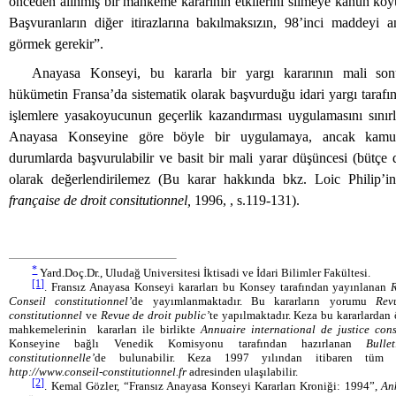
önceden alınmış bir mahkeme kararının etkilerini silmeye kanun koy
Başvuranların diğer itirazlarına bakılmaksızın, 98’inci maddeyi a
görmek gerekir”.
Anayasa Konseyi, bu kararla bir yargı kararının mali sonu
hükümetin Fransa’da sistematik olarak başvurduğu idari yargı tarafınd
işlemlere yasakoyucunun geçerlik kazandırması uygulamasını sını
Anayasa Konseyine göre böyle bir uygulamaya, ancak kamu y
durumlarda başvurulabilir ve basit bir mali yarar düşüncesi (bütçe
olarak değerlendirilemez (Bu karar hakkında bkz. Loic Philip’
française de droit consitutionnel,
1996, , s.119-131).
*
Yard.Doç.Dr., Uludağ Universitesi İktisadi ve İdari Bilimler Fakültesi.
[1]
. Fransız Anayasa Konseyi kararları bu Konsey tarafından yayınlanan
Conseil constitutionnel’
de yayımlanmaktadır. Bu kararların yorumu
Rev
constitutionnel
ve
Revue de droit public’
te yapılmaktadır. Keza bu kararlardan 
mahkemelerinin
kararları ile birlikte
Annuaire international de justice cons
Konseyine bağlı Venedik Komisyonu tarafından hazırlanan
Bulle
constitutionnelle’
de bulunabilir. Keza 1997 yılından itibaren tüm kar
http://www.conseil-constitutionnel.fr
adresinden ulaşılabilir.
[2]
. Kemal Gözler, “Fransız Anayasa Konseyi Kararları Kroniği: 1994”,
An