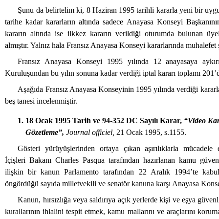
Şunu da belirtelim ki, 8 Haziran 1995 tarihli kararla yeni bir uy
tarihe kadar kararların altında sadece Anayasa Konseyi Başkanın
kararın altında ise ilkkez kararın verildiği oturumda bulunan üyel
almıştır. Yalnız hala Fransız Anayasa Konseyi kararlarında muhalefet 
Fransız Anayasa Konseyi 1995 yılında 12 anayasaya aykırılı
Kuruluşundan bu yılın sonuna kadar verdiği iptal kararı toplamı 201’d
Aşağıda Fransız Anayasa Konseyinin 1995 yılında verdiği kararl
beş tanesi incelenmiştir.
1. 18 Ocak 1995 Tarih ve 94-352 DC Sayılı Karar,
“Video Ka
Gözetleme”,
Journal officiel,
21 Ocak 1995, s.1155.
Gösteri yürüyüşlerinden ortaya çıkan aşırılıklarla mücadele
İçişleri Bakanı Charles Pasqua tarafından hazırlanan kamu güven
ilişkin bir kanun Parlamento tarafından 22 Aralık 1994’te kabul
öngördüğü sayıda milletvekili ve senatör kanuna karşı Anayasa Kons
Kanun, hırsızlığa veya saldırıya açık yerlerde kişi ve eşya güvenl
kurallarının ihlalini tespit etmek, kamu mallarını ve araçlarını korum