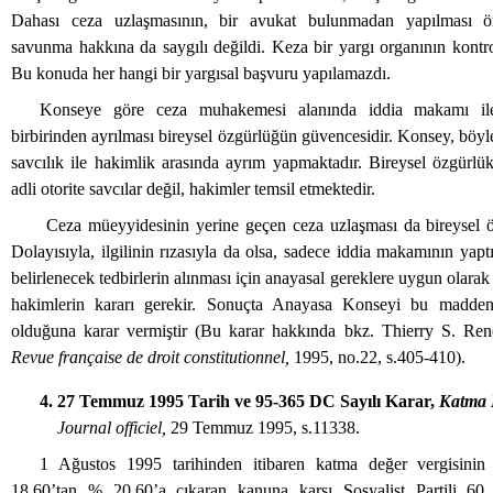
Dahası ceza uzlaşmasının, bir avukat bulunmadan yapılması ö
savunma hakkına da saygılı değildi. Keza bir yargı organının kontro
Bu konuda her hangi bir yargısal başvuru yapılamazdı.
Konseye göre ceza muhakemesi alanında iddia makamı il
birbirinden ayrılması bireysel özgürlüğün güvencesidir. Konsey, böyle
savcılık ile hakimlik arasında ayrım yapmaktadır. Bireysel özgürlü
adli otorite savcılar değil, hakimler temsil etmektedir.
Ceza müeyyidesinin yerine geçen ceza uzlaşması da bireysel öz
Dolayısıyla, ilgilinin rızasıyla da olsa, sadece iddia makamının yapt
belirlenecek tedbirlerin alınması için anayasal gereklere uygun olarak
hakimlerin kararı gerekir. Sonuçta Anayasa Konseyi bu madden
olduğuna karar vermiştir (Bu karar hakkında bkz. Thierry S. Re
Revue française de droit constitutionnel,
1995, no.22, s.405-410).
4. 27 Temmuz 1995 Tarih ve 95-365 DC Sayılı Karar,
Katma 
Journal officiel,
29 Temmuz 1995, s.11338.
1 Ağustos 1995 tarihinden itibaren katma değer vergisini
18.60’tan % 20.60’a çıkaran kanuna karşı Sosyalist Partili 60 m