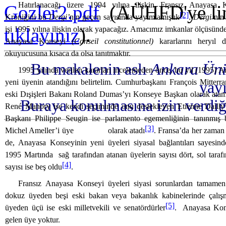
Hatırlanacağı üzere 1994 yılına ilişkin Fransız Anayasa K
Gozler2.pdf
(AÜHFD'ye link
[2]
Kroniğini bu
Dergi’
nin geçen sayısında yayımlamıştık
.
Dergi’
nin
tıklayınız
).
işi 1995 yılına ilişkin olarak yapacağız. Amacımız imkanlar ölçüsün
Anayasa Konseyi
(Conseil constitutionnel)
kararlarını heryıl 
okuyucusuna kısaca da olsa tanıtmaktır.
Bu makalenin aslı
Ankara Üniv
1995 yılında verilen kararları incelemeden önce, bu yıl (1995)
yeni üyenin atandığını belirtelim. Cumhurbaşkanı François Mitterra
yayı
eski Dışişleri Bakanı Roland Dumas’yı Konseye Başkan olarak atamı
Buraya konulmasına izin verdi
René Manory ise kendi seçiminde onu destekleyen Etienne Dailly’
Başkanı Philippe Seugin ise parlamento egemenliğinin tanınmış 
[3]
Michel Ameller’i üye olarak atadı
. Fransa’da her zaman 
de, Anayasa Konseyinin yeni üyeleri siyasal bağlantıları sayesinde
1995 Martında sağ tarafından atanan üyelerin sayısı dört, sol taraf
[4]
sayısı ise beş oldu
.
Fransız Anayasa Konseyi üyeleri siyasi sorunlardan tamamen 
dokuz üyeden beşi eski bakan veya bakanlık kabinelerinde çalışm
[5]
üyeden üçü ise eski milletvekili ve senatördürler
. Anayasa Kon
gelen üye yoktur.