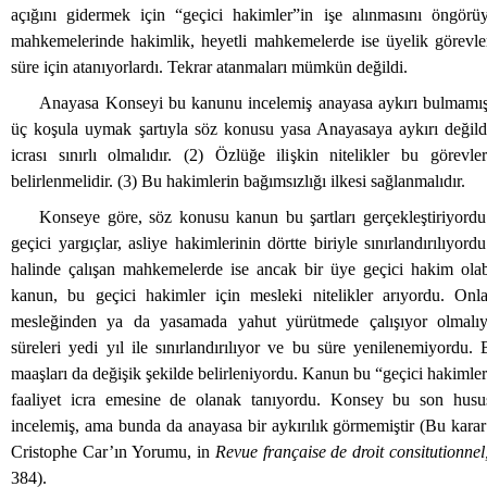
açığını gidermek için “geçici hakimler”in işe alınmasını öngörü
mahkemelerinde hakimlik, heyetli mahkemelerde ise üyelik görevleri
süre için atanıyorlardı. Tekrar atanmaları mümkün değildi.
Anayasa Konseyi bu kanunu incelemiş anayasa aykırı bulmamış
üç koşula uymak şartıyla söz konusu yasa Anayasaya aykırı değildi
icrası sınırlı olmalıdır. (2) Özlüğe ilişkin nitelikler bu görevler
belirlenmelidir. (3) Bu hakimlerin bağımsızlığı ilkesi sağlanmalıdır.
Konseye göre, söz konusu kanun bu şartları gerçekleştiriyord
geçici yargıçlar, asliye hakimlerinin dörtte biriyle sınırlandırılıyord
halinde çalışan mahkemelerde ise ancak bir üye geçici hakim olab
kanun, bu geçici hakimler için mesleki nitelikler arıyordu. Onl
mesleğinden ya da yasamada yahut yürütmede çalışıyor olmalıyd
süreleri yedi yıl ile sınırlandırılıyor ve bu süre yenilenemiyordu.
maaşları da değişik şekilde belirleniyordu. Kanun bu “geçici hakimler
faaliyet icra emesine de olanak tanıyordu. Konsey bu son husus
incelemiş, ama bunda da anayasa bir aykırılık görmemiştir (Bu kara
Cristophe Car’ın Yorumu, in
Revue française de droit consitutionnel
384).