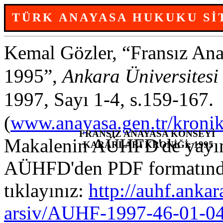
TÜRK ANAYASA HUKUKU Sİ
Kemal Gözler, “Fransız Ana
1995”,
Ankara Üniversitesi
1997, Sayı 1-4, s.159-167.
(
www.anayasa.gen.tr/kroni
FRANSIZ ANAYASA KONSEYİ
Makalenin AÜHFD'de yayınl
KARARLARI KRONİĞİ: 1995
AÜHFD'den PDF formatında 
tıklayınız:
http://auhf.ankar
arsiv/AUHF-1997-46-01-0