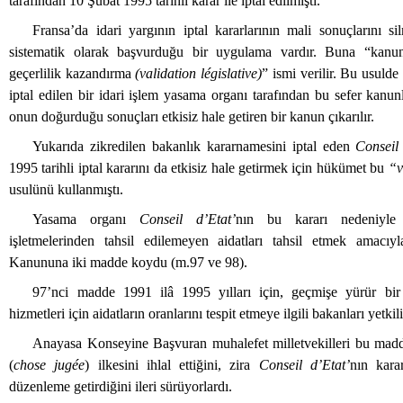
tarafından 10 Şubat 1995 tarihli karar ile iptal edilmişti.
Fransa’da idari yargının iptal kararlarının mali sonuçlarını s
sistematik olarak başvurduğu bir uygulama vardır. Buna “kanu
geçerlilik kazandırma
(validation législative)
” ismi verilir. Bu usulde 
iptal edilen bir idari işlem yasama organı tarafından bu sefer kanunl
onun doğurduğu sonuçları etkisiz hale getiren bir kanun çıkarılır.
Yukarıda zikredilen bakanlık kararnamesini iptal eden
Conseil
1995 tarihli iptal kararını da etkisiz hale getirmek için hükümet bu
“v
usulünü kullanmıştı.
Yasama organı
Conseil d’Etat’
nın bu kararı nedeniyle
işletmelerinden tahsil edilemeyen aidatları tahsil etmek amacıy
Kanununa iki madde koydu (m.97 ve 98).
97’nci madde 1991 ilâ 1995 yılları için, geçmişe yürür bir 
hizmetleri için aidatların oranlarını tespit etmeye ilgili bakanları yetkil
Anayasa Konseyine Başvuran muhalefet milletvekilleri bu mad
(
chose jugée
) ilkesini ihlal ettiğini, zira
Conseil d’Etat’
nın kara
düzenleme getirdiğini ileri sürüyorlardı.