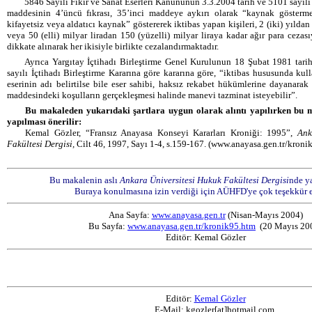
5846 Sayılı Fikir ve Sanat Eserleri Kanununun 3.3.2004 tarih ve 5101 sayılı
maddesinin 4’üncü fıkrası, 35’inci maddeye aykırı olarak “
kaynak gösterm
kifayetsiz veya aldatıcı kaynak” göstererek iktibas yapan kişileri, 2 (iki) yıldan
veya 50 (elli) milyar liradan 150 (yüzelli) milyar liraya kadar ağır para cezası
dikkate alınarak her ikisiyle birlikte cezalandırmaktadır.
Ayrıca Yargıtay İçtihadı Birleştirme Genel Kurulunun 18 Şubat 1981 tari
sayılı İçtihadı Birleştirme Kararına göre kararına göre, “iktibas hususunda kul
eserinin adı belirtilse bile eser sahibi, haksız rekabet hükümlerine dayanar
maddesindeki koşulların gerçekleşmesi halinde manevi tazminat isteyebilir”.
Bu makaleden yukarıdaki şartlara uygun olarak alıntı yapılırken bu m
yapılması önerilir:
Kemal Gözler, “Fransız Anayasa Konseyi Kararları Kroniği: 1995”,
Ank
Fakültesi Dergisi,
Cilt 46, 1997, Sayı 1-4, s.159-167. (www.anayasa.gen.tr/kronik9
Bu makalenin aslı
Ankara Üniversitesi Hukuk Fakültesi Dergisi
nde ya
Buraya konulmasına izin verdiği için AÜHFD'ye çok teşekkür 
Ana Sayfa:
www.anayasa.gen.tr
(Nisan-Mayıs 2004)
Bu Sayfa:
www.anayasa.gen.tr/kronik95.htm
(20 Mayıs 20
Editör: Kemal Gözler
Editör:
Kemal Gözler
E-Mail: kgozler[at]hotmail.com