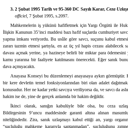
3. 2 Şubat 1995 Tarih ve 95-360 DC Sayılı Karar,
Ceza Uzlaş
officiel,
7 Şubat 1995, s.2097.
Mahkemelerin iş yükünü hafifletmek için Yargı Örgütü ile Hu
İlişkin Kanunun 35’inci maddesi bazı hafif suçlarda cumhuriyet savcı
yapma imkanı veriyordu. Bu usûle göre savcı, suçunu kabul etmes
zararı tazmin etmesi şartıyla, en az üç yıl hapis cezası alabilecek 
davası açmak yerine, ya hazineye belirli bir miktar para ödemesini 
kamu yararına bir faaliyete katılmasını önerecekti. Eğer sanık bun
dava açmıyacaktı.
Anayasa Konseyi bu düzenlemeyi anayasaya aykırı görmüştür. 
bir kere devletin temel fonksiyonlarından biri olan adalet dağıtma
konusudur. Her ne kadar yetki savcıya veriliyorsa da, ve savcı da asl
hakim ise de, yine de gerçek anlamda bir hakim değildir.
İkinci olarak, sanığın kabulüyle bile olsa, bu ceza uzla
Bildirgesinin 9’uncu maddesinde garanti altına alınan masumluk
niteliğindedir. Zira, sanık uzlaşmayı kabul ettiği an, yargı organı
“suçluluğu mahkeme kararıyla saptanmadan”, suçluluğunu zımne