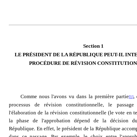
Section 1
LE PRÉSIDENT DE LA RÉPUBLIQUE PEUT-IL IN
PROCÉDURE DE RÉVISION CONSTITUTIO
Comme nous l'avons vu dans la première partie
,
[1]
processus de révision constitutionnelle, le passag
l'élaboration de la révision constitutionnelle (le vote en 
la phase de l'approbation dépend de la décision du
République. En effet, le président de la République accompl
dans ce passage. Par exemple, le choix entre l'approb