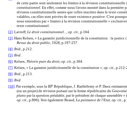
de cette partie sont seulement les limites à la révision constitutionnelle
constitutionnel
. En effet, comme nous l'avons montré dans la première par
révision constitutionnelle autres que celles inscrites dans le texte const
valables, car elles sont privées de toute existence positive. C'est pourquo
nous entendons par « limites à la révision constitutionnelle » exclusive
texte constitutionnel.
[2]
. Lavroff,
Le droit constitutionnel..., op. cit
., p.104.
[3]
. Hans Kelsen, « La garantie juridictionnelle de la constitution : la justice 
Revue du droit public
, 1928, p.197-257.
[4]
.
Ibid
., p.212.
[5]
.
Ibid
.
[6]
. Kelsen,
Théorie pure du droit, op. cit.,
p.364.
[7]
. Kelsen, « La garantie juridictionnelle de la constitution »,
op. cit.,
p.212-
[8]
.
Ibid
., p.213.
[9]
.
Ibid
.
e
[10]
. Par exemple, sous la III
République, J. Barthélemy et P. Duez estimaient
(ou un projet) de révision portant sur la forme républicaine du Gouvern
plano
par la question préalable, par le président de chaque assemblée »
op. cit.,
p.896). Voir également Beaud,
La puissance de l'Etat, op. cit.,
p.