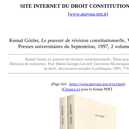
SITE INTERNET DU DROIT CONSTITUTIO
[
www.anayasa.gen.tr
]
Kemal Gözler,
Le pouvoir de révision constitutionnelle,
V
Presses universitaires du Septentrion, 1997, 2 volum
Kemal Gözler,
Le pouvoir de révision constitutionnelle,
Thèse pour 
Directeur de recherches: Prof. Dmitri Georges Lavroff, Université Montesquie
de droit, des sciences sociales et politiques, 1995, 774
(Page liée:
https://www.anayasa.gen.tr/pcr.htm
)
)
(
Cliquez ici
pour le format PDF