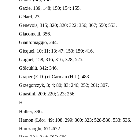
Gaxie, 139; 148; 150; 154; 155.
Gélard, 23.
Genevois, 315; 320; 320; 322; 356; 367; 550; 553.
Giacometti, 356.
Gianfomaggio, 244.
Gicquel, 10; 11; 13; 47; 150; 159; 416.
Goguel, 158; 316; 316; 328; 525.
Gölcüklü, 342; 346.
Graper (E.D.) et Carman (H.J.), 483.
Grzegorczyk, 3; 4; 80; 83; 246; 252; 261; 307.
Guastini, 209; 220; 223; 256.
H
Hallier, 396.
Hamon (Léo), 49; 108; 299; 300; 323; 528-530; 533; 536.
Hamzaoglu, 671-672.