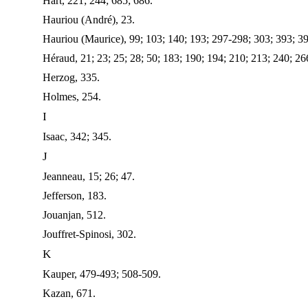
Hart, 221; 244; 685; 686.
Hauriou (André), 23.
Hauriou (Maurice), 99; 103; 140; 193; 297-298; 303; 393; 39
Héraud, 21; 23; 25; 28; 50; 183; 190; 194; 210; 213; 240; 26
Herzog, 335.
Holmes, 254.
I
Isaac, 342; 345.
J
Jeanneau, 15; 26; 47.
Jefferson, 183.
Jouanjan, 512.
Jouffret-Spinosi, 302.
K
Kauper, 479-493; 508-509.
Kazan, 671.