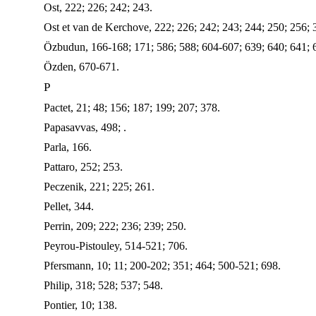
Ost, 222; 226; 242; 243.
Ost et van de Kerchove, 222; 226; 242; 243; 244; 250; 256; 
Özbudun, 166-168; 171; 586; 588; 604-607; 639; 640; 641; 6
Özden, 670-671.
P
Pactet, 21; 48; 156; 187; 199; 207; 378.
Papasavvas, 498; .
Parla, 166.
Pattaro, 252; 253.
Peczenik, 221; 225; 261.
Pellet, 344.
Perrin, 209; 222; 236; 239; 250.
Peyrou-Pistouley, 514-521; 706.
Pfersmann, 10; 11; 200-202; 351; 464; 500-521; 698.
Philip, 318; 528; 537; 548.
Pontier, 10; 138.