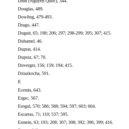
Dinh (Nguyen Quoc), 344.
Douglas, 489.
Dowling, 479-493.
Drago, 447.
Duguit, 65; 198; 206; 297; 298-299; 395; 307; 415.
Duhamel, 46.
Duprat, 414.
Dupraz, 67; 70.
Duverger, 156; 159; 194; 415.
Dziazkocha, 591.
E
Ecemis, 643.
Ergec, 567.
Erogul, 570; 586; 588; 594; 597; 603; 604.
Escarras, 71; 110; 537; 595.
Esmein, 63; 193; 208; 307; 308; 392; 396; 399; 416.