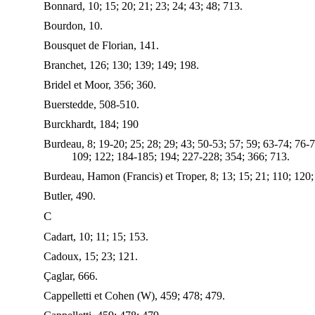
Bonnard, 10; 15; 20; 21; 23; 24; 43; 48; 713.
Bourdon, 10.
Bousquet de Florian, 141.
Branchet, 126; 130; 139; 149; 198.
Bridel et Moor, 356; 360.
Buerstedde, 508-510.
Burckhardt, 184; 190
Burdeau, 8; 19-20; 25; 28; 29; 43; 50-53; 57; 59; 63-74; 76-7
109; 122; 184-185; 194; 227-228; 354; 366; 713.
Burdeau, Hamon (Francis) et Troper, 8; 13; 15; 21; 110; 120;
Butler, 490.
C
Cadart, 10; 11; 15; 153.
Cadoux, 15; 23; 121.
Çaglar, 666.
Cappelletti et Cohen (W), 459; 478; 479.