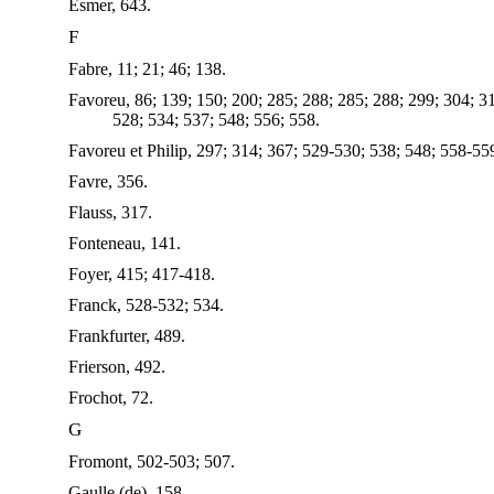
Esmer, 643.
F
Fabre, 11; 21; 46; 138.
Favoreu, 86; 139; 150; 200; 285; 288; 285; 288; 299; 304; 3
528; 534; 537; 548; 556; 558.
Favoreu et Philip, 297; 314; 367; 529-530; 538; 548; 558-55
Favre, 356.
Flauss, 317.
Fonteneau, 141.
Foyer, 415; 417-418.
Franck, 528-532; 534.
Frankfurter, 489.
Frierson, 492.
Frochot, 72.
G
Fromont, 502-503; 507.
Gaulle (de), 158.