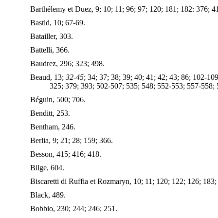
Barthélemy et Duez, 9; 10; 11; 96; 97; 120; 181; 182: 376; 4
Bastid, 10; 67-69.
Batailler, 303.
Battelli, 366.
Baudrez, 296; 323; 498.
Beaud, 13;
32-45
; 34; 37; 38; 39; 40; 41; 42; 43; 86; 102-1
325; 379; 393; 502-507; 535; 548; 552-553; 557-558; 
Béguin, 500; 706.
Benditt, 253.
Bentham, 246.
Berlia, 9; 21; 28; 159; 366.
Besson, 415; 416; 418.
Bilge, 604.
Biscaretti di Ruffia et Rozmaryn, 10; 11; 120; 122; 126; 183;
Black, 489.
Bobbio, 230; 244; 246; 251.