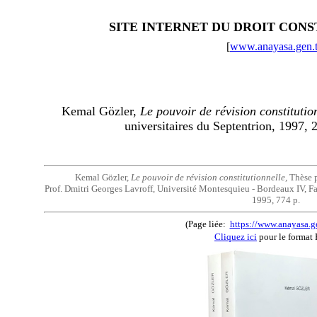
SITE INTERNET DU DROIT CON
[
www.anayasa.gen.t
Kemal Gözler,
Le pouvoir de révision constitutio
universitaires du Septentrion, 1997,
Kemal Gözler,
Le pouvoir de révision constitutionnelle,
Thèse p
Prof. Dmitri Georges Lavroff, Université Montesquieu - Bordeaux IV, Fac
1995, 774 p.
(Page liée:
https://www.anayasa.ge
Cliquez ici
pour le format