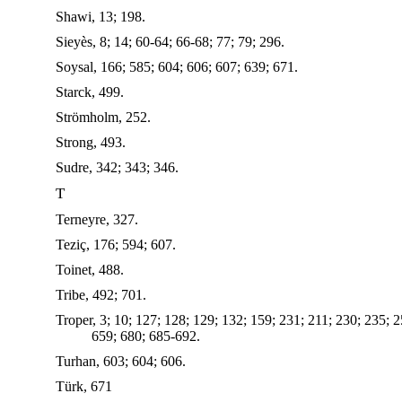
Shawi, 13; 198.
Sieyès, 8; 14; 60-64; 66-68; 77; 79; 296.
Soysal, 166; 585; 604; 606; 607; 639; 671.
Starck, 499.
Strömholm, 252.
Strong, 493.
Sudre, 342; 343; 346.
T
Terneyre, 327.
Teziç, 176; 594; 607.
Toinet, 488.
Tribe, 492; 701.
Troper, 3; 10; 127; 128; 129; 132; 159; 231; 211; 230; 235; 
659; 680; 685-692.
Turhan, 603; 604; 606.
Türk, 671