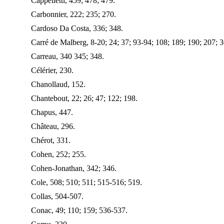
Cappelletti, 459; 478; 479.
Carbonnier, 222; 235; 270.
Cardoso Da Costa, 336; 348.
Carré de Malberg, 8-20; 24; 37; 93-94; 108; 189; 190; 207; 
Carreau, 340 345; 348.
Célérier, 230.
Chanollaud, 152.
Chantebout, 22; 26; 47; 122; 198.
Chapus, 447.
Château, 296.
Chérot, 331.
Cohen, 252; 255.
Cohen-Jonathan, 342; 346.
Cole, 508; 510; 511; 515-516; 519.
Collas, 504-507.
Conac, 49; 110; 159; 536-537.