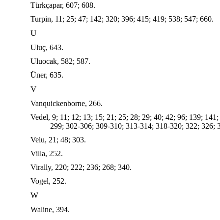
Türkçapar, 607; 608.
Turpin, 11; 25; 47; 142; 320; 396; 415; 419; 538; 547; 660.
U
Uluç, 643.
Uluocak, 582; 587.
Üner, 635.
V
Vanquickenborne, 266.
Vedel, 9; 11; 12; 13; 15; 21; 25; 28; 29; 40; 42; 96; 139; 14
299; 302-306; 309-310; 313‑314; 318-320; 322; 326; 3
Velu, 21; 48; 303.
Villa, 252.
Virally, 220; 222; 236; 268; 340.
Vogel, 252.
W
Waline, 394.