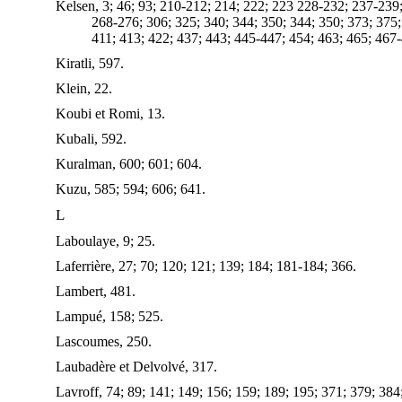
Kelsen, 3; 46; 93; 210-212; 214; 222; 223 228-232; 237-239
268-276; 306; 325; 340; 344; 350; 344; 350; 373; 375
411; 413; 422; 437; 443; 445-447; 454; 463; 465; 467-
Kiratli, 597.
Klein, 22.
Koubi et Romi, 13.
Kubali, 592.
Kuralman, 600; 601; 604.
Kuzu, 585; 594; 606; 641.
L
Laboulaye, 9; 25.
Laferrière, 27; 70; 120; 121; 139; 184; 181-184; 366.
Lambert, 481.
Lampué, 158; 525.
Lascoumes, 250.
Laubadère et Delvolvé, 317.
Lavroff, 74; 89; 141; 149; 156; 159; 189; 195; 371; 379; 384