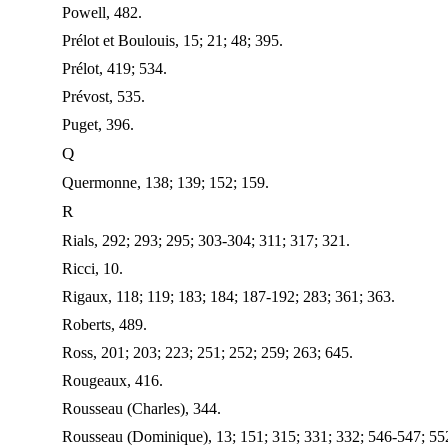
Powell, 482.
Prélot et Boulouis, 15; 21; 48; 395.
Prélot, 419; 534.
Prévost, 535.
Puget, 396.
Q
Quermonne, 138; 139; 152; 159.
R
Rials, 292; 293; 295; 303-304; 311; 317; 321.
Ricci, 10.
Rigaux, 118; 119; 183; 184; 187-192; 283; 361; 363.
Roberts, 489.
Ross, 201; 203; 223; 251; 252; 259; 263; 645.
Rougeaux, 416.
Rousseau (Charles), 344.
Rousseau (Dominique), 13; 151; 315; 331; 332; 546-547; 552