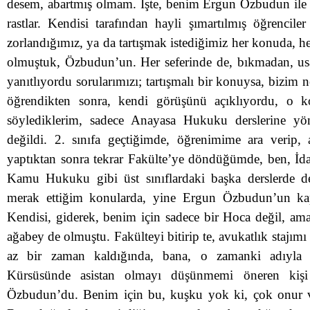
desem, abartmış olmam. İşte, benim Ergun Özbudun ile 
rastlar. Kendisi tarafından hayli şımartılmış öğrencile
zorlandığımız, ya da tartışmak istediğimiz her konuda, 
olmuştuk, Özbudun’un. Her seferinde de, bıkmadan, us
yanıtlıyordu sorularımızı; tartışmalı bir konuysa, bizi
öğrendikten sonra, kendi görüşünü açıklıyordu, o k
söylediklerim, sadece Anayasa Hukuku derslerine yön
değildi. 2. sınıfa geçtiğimde, öğrenimime ara verip, 
yaptıktan sonra tekrar Fakülte’ye döndüğümde, ben, İ
Kamu Hukuku gibi üst sınıflardaki başka derslerde de
merak ettiğim konularda, yine Ergun Özbudun’un kap
Kendisi, giderek, benim için sadece bir Hoca değil, am
ağabey de olmuştu. Fakülteyi bitirip te, avukatlık staj
az bir zaman kaldığında, bana, o zamanki adıyl
Kürsüsünde asistan olmayı düşünmemi öneren kiş
Özbudun’du. Benim için bu, kuşku yok ki, çok onur ve