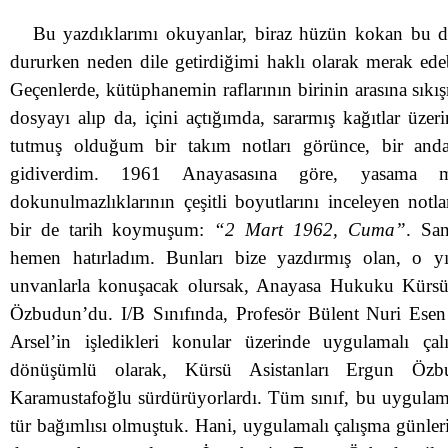
Bu yazdıklarımı okuyanlar, biraz hüzün kokan bu d
dururken neden dile getirdiğimi haklı olarak merak edeb
Geçenlerde, kütüphanemin raflarının birinin arasına sıkış
dosyayı alıp da, içini açtığımda, sararmış kağıtlar üze
tutmuş olduğum bir takım notları görünce, bir and
gidiverdim. 1961 Anayasasına göre, yasama mec
dokunulmazlıklarının çeşitli boyutlarını inceleyen notl
bir de tarih koymuşum:
“2 Mart 1962, Cuma”
. San
hemen hatırladım. Bunları bize yazdırmış olan, o yı
unvanlarla konuşacak olursak, Anayasa Hukuku Kürsü
Özbudun’du. I/B Sınıfında, Profesör Bülent Nuri Esen
Arsel’in işledikleri konular üzerinde uygulamalı çal
dönüşümlü olarak, Kürsü Asistanları Ergun Öz
Karamustafoğlu sürdürüyorlardı. Tüm sınıf, bu uygulamal
tür bağımlısı olmuştuk. Hani, uygulamalı çalışma günler