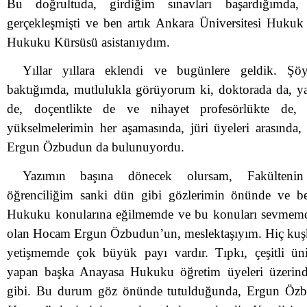
Bu doğrultuda, girdiğim sınavları başardığımda
gerçekleşmişti ve ben artık Ankara Üniversitesi Hukuk
Hukuku Kürsüsü asistanıydım.
Yıllar yıllara eklendi ve bugünlere geldik. Şö
baktığımda, mutlulukla görüyorum ki, doktorada da, ya
de, doçentlikte de ve nihayet profesörlükte de, 
yükselmelerimin her aşamasında, jüri üyeleri arasında, g
Ergun Özbudun da bulunuyordu.
Yazımın başına dönecek olursam, Fakültenin 
öğrenciliğim sanki dün gibi gözlerimin önünde ve b
Hukuku konularına eğilmemde ve bu konuları sevmem
olan Hocam Ergun Özbudun’un, meslektaşıyım. Hiç kuşk
yetişmemde çok büyük payı vardır. Tıpkı, çeşitli üni
yapan başka Anayasa Hukuku öğretim üyeleri üzerin
gibi. Bu durum göz önünde tutulduğunda, Ergun Öz