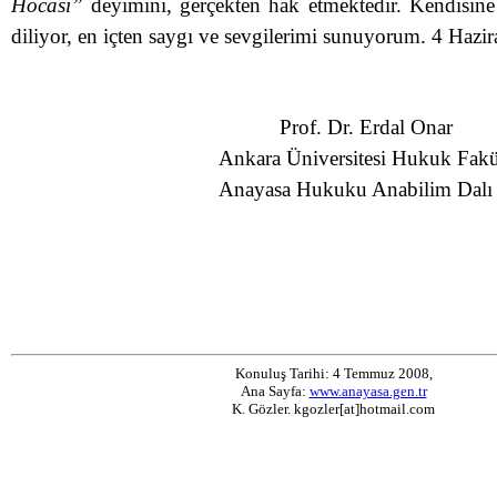
Hocası”
deyimini, gerçekten hak etmektedir. Kendisine 
diliyor, en içten saygı ve sevgilerimi sunuyorum. 4 Hazi
Prof. Dr. Erdal Onar
Ankara Üniversitesi Hukuk Fakült
Anayasa Hukuku Anabilim Dalı Ba
Konuluş Tarihi: 4 Temmuz 2008,
Ana Sayfa:
www.anayasa.gen.tr
K. Gözler. kgozler[at]hotmail.com