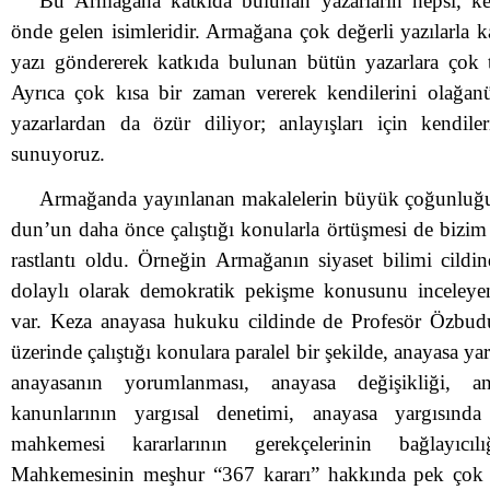
Bu Armağana katkıda bulunan yazarların hepsi, ke
önde gelen isimleridir. Armağana çok değerli yazılarla k
yazı göndererek katkıda bulunan bütün yazarlara çok 
Ayrıca çok kısa bir zaman vererek kendilerini olağanüs
yazarlardan da özür diliyor; anlayışları için kendiler
sunuyoruz.
Armağanda yayınlanan makalelerin büyük çoğunlu
dun’un daha önce çalıştığı konularla örtüşmesi de bizim i
rastlantı oldu. Örneğin Armağanın siyaset bilimi cild
dolaylı olarak demokratik pekişme konusunu inceley
var. Keza anayasa hukuku cildinde de Profesör Özbudu
üzerinde çalıştığı konulara paralel bir şekilde, anayasa y
anayasanın yorumlanması, anayasa değişikliği, ana
kanunlarının yargısal denetimi, anayasa yargısınd
mahkemesi kararlarının gerekçelerinin bağlayıc
Mahkemesinin meşhur “367 kararı” hakkında pek çok 