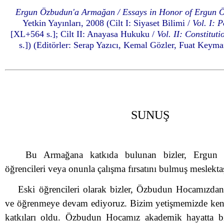
Ergun Özbudun'a Armağan / Essays in Honor of Ergun 
Yetkin Yayınları, 2008 (Cilt I: Siyaset Bilimi /
Vol. I: P
[XL+564 s.]; Cilt II: Anayasa Hukuku /
Vol. II: Constitut
s.]) (Editörler: Serap Yazıcı, Kemal Gözler, Fuat Keym
SUNUŞ
Bu Armağana katkıda bulunan bizler, Ergun
öğrencileri veya onunla çalışma fırsatını bulmuş meslektaş
Eski öğrencileri olarak bizler, Özbudun Hocamızda
ve öğrenmeye devam ediyoruz. Bizim yetişmemizde ken
katkıları oldu. Özbudun Hocamız akademik hayatta biz