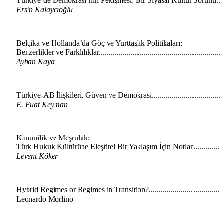
Türkiye’de Demokrasi’nin Pekişmesi: Bir Siyasal Kültür Sorunu.....
Ersin Kalaycıoğlu
Belçika ve Hollanda’da Göç ve Yurttaşlık Politikaları:
Benzerlikler ve Farklılıklar............................................................
Ayhan Kaya
Türkiye-AB İlişkileri, Güven ve Demokrasi....................................
E. Fuat Keyman
Kanunilik ve Meşruluk:
Türk Hukuk Kültürüne Eleştirel Bir Yaklaşım İçin Notlar................
Levent Köker
Hybrid Regimes or Regimes in Transition?.....................................
Leonardo Morlino