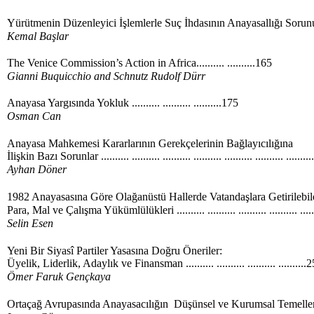
Yürütmenin Düzenleyici İşlemlerle Suç İhdasının Anayasallığı Sorunu..
Kemal Başlar
The Venice Commission’s Action in Africa.......... ..........165
Gianni Buquicchio and Schnutz Rudolf Dürr
Anayasa Yargısında Yokluk .......... .......... ..........175
Osman Can
Anayasa Mahkemesi Kararlarının Gerekçelerinin Bağlayıcılığına
İlişkin Bazı Sorunlar .......... .......... .......... .......... .......... .......... .......
Ayhan Döner
1982 Anayasasına Göre Olağanüstü Hallerde Vatandaşlara Getirilebi
Para, Mal ve Çalışma Yükümlülükleri .......... .......... .......... .......... ......
Selin Esen
Yeni Bir Siyasî Partiler Yasasına Doğru Öneriler:
Üyelik, Liderlik, Adaylık ve Finansman .......... .......... .......... ..........
Ömer Faruk Gençkaya
Ortaçağ Avrupasında Anayasacılığın Düşünsel ve Kurumsal Temelleri .