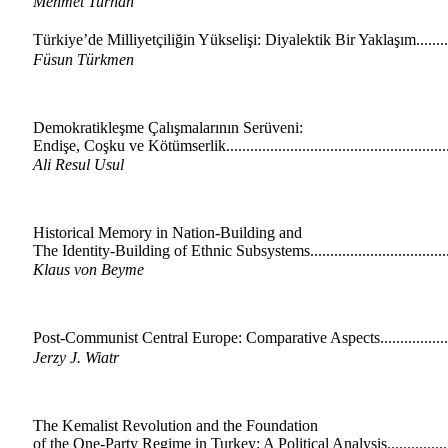
Mehmet Turhan
Türkiye’de Milliyetçiliğin Yükselişi: Diyalektik Bir Yaklaşım..........
Füsun Türkmen
Demokratikleşme Çalışmalarının Serüveni:
Endişe, Coşku ve Kötümserlik.......................................................
Ali Resul Usul
Historical Memory in Nation-Building and
The Identity-Building of Ethnic Subsystems...................................
Klaus von Beyme
Post-Communist Central Europe: Comparative Aspects...................
Jerzy J. Wiatr
The Kemalist Revolution and the Foundation
of the One-Party Regime in Turkey: A Political Analysis.................