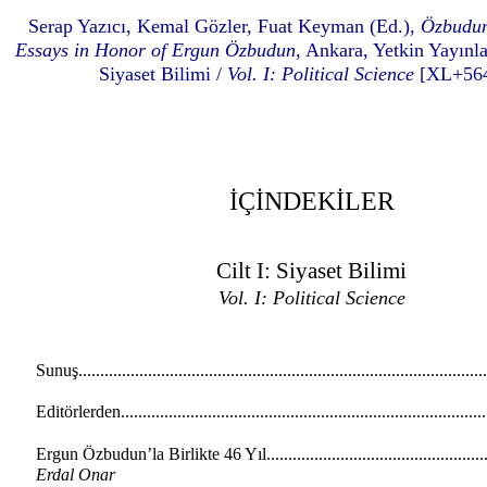
Serap Yazıcı, Kemal Gözler, Fuat Keyman (Ed.),
Özbudun
Essays in Honor of Ergun Özbudun
, Ankara, Yetkin Yayınlar
Siyaset Bilimi /
Vol. I: Political Science
[XL+564
İÇİNDEKİLER
Cilt I: Siyaset Bilimi
Vol. I: Political Science
Sunuş..........................................................................................
Editörlerden.................................................................................
Ergun Özbudun’la Birlikte 46 Yıl..................................................
Erdal Onar