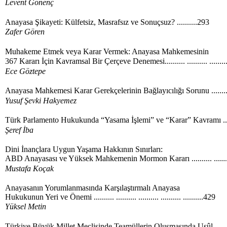
Levent Gönenç
Anayasa Şikayeti: Külfetsiz, Masrafsız ve Sonuçsuz? ..........293
Zafer Gören
Muhakeme Etmek veya Karar Vermek: Anayasa Mahkemesinin
367 Kararı İçin Kavramsal Bir Çerçeve Denemesi.......... .......... .......
Ece Göztepe
Anayasa Mahkemesi Karar Gerekçelerinin Bağlayıcılığı Sorunu .......... 
Yusuf Şevki Hakyemez
Türk Parlamento Hukukunda “Yasama İşlemi” ve “Karar” Kavramı ....
Şeref İba
Dini İnançlara Uygun Yaşama Hakkının Sınırları:
ABD Anayasası ve Yüksek Mahkemenin Mormon Kararı .......... .......
Mustafa Koçak
Anayasanın Yorumlanmasında Karşılaştırmalı Anayasa
Hukukunun Yeri ve Önemi .......... .......... .......... .......... ..........429
Yüksel Metin
Türkiye Büyük Millet Meclisinde Teamüllerin Oluşmasında Usûl