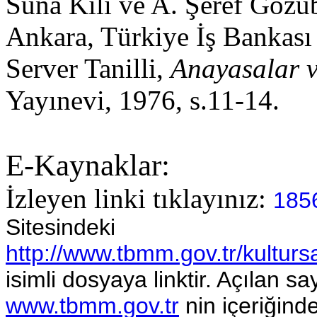
Suna Kili ve A. Şeref Göz
Ankara, Türkiye İş Bankası 
Server Tanilli,
Anayasalar v
Yayınevi, 1976, s.11-14.
E-Kaynaklar:
İzleyen linki tıklayınız:
1856
Sitesindeki
http://www.tbmm.gov.tr/kultur
isimli dosyaya linktir. Açılan s
www.tbmm.gov.tr
nin içeriğind