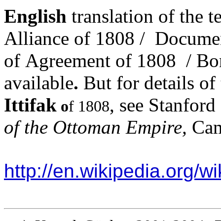
English
translation of the t
Alliance
of 1808 /
Documen
of
A
greement
of 1808 /
Bo
available
.
But f
or details of
Ittifak
, see
Stanford
o
f 1808
of the Ottoman Empire,
Cam
http://en.wikipedia.org/w