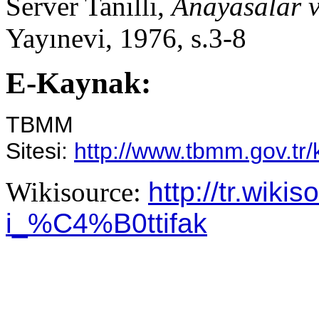
Server Tanilli,
Anayasalar v
Yayınevi, 1976, s.3-8
E-Kaynak:
TBMM
Sitesi:
http://www.tbmm.gov.tr/
Wikisource:
http://tr.wiki
i_%C4%B0ttifak